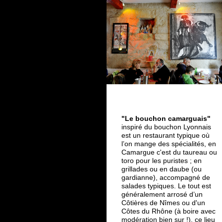
"Le bouchon camarguais"
inspiré du bouchon Lyonnais
est un restaurant typique où
l’on mange des spécialités, en
Camargue c'est du taureau ou
toro pour les puristes ; en
grillades ou en daube (ou
gardianne), accompagné de
salades typiques. Le tout est
généralement arrosé d’un
Côtières de Nîmes ou d'un
Côtes du Rhône (à boire avec
modération bien sur !). ce lieu