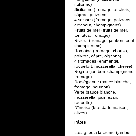
italienne)
Sicilienne (fromage, anchois,
câpres, poivrons)
4 saisons (fromage, poivrons,
artichaut, champignons)
Fruits de mer (fruits de mer,
tomates, fromage)
Riviera (fromage, jambon, oeuf,
champignons)
Romaine (fromage, chorizo,
poivron, câpre, oignons)
4 fromages (emmental,
roquefort, mozzarella, chèvre)
Régina (jambon, champignons,
fromage)
Norvégienne (sauce blanche,
fromage, saumon)
Verte (sauce blanche,
mozzarella, parmezan,
roquette)
Nîmoise (brandade maison,
olives)
Pâtes
Lasagnes à la crème (jambon,