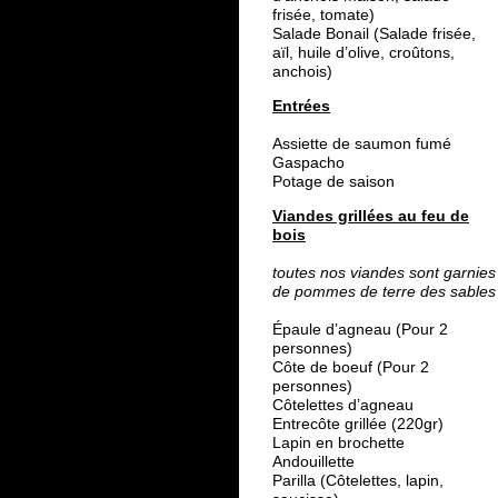
frisée, tomate)
Salade Bonail (Salade frisée,
aïl, huile d’olive, croûtons,
anchois)
Entrées
Assiette de saumon fumé
Gaspacho
Potage de saison
Viandes grillées au feu de
bois
toutes nos viandes sont garnies
de pommes de terre des sables
Épaule d’agneau (Pour 2
personnes)
Côte de boeuf (Pour 2
personnes)
Côtelettes d’agneau
Entrecôte grillée (220gr)
Lapin en brochette
Andouillette
Parilla (Côtelettes, lapin,