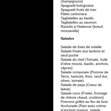
champignons)
Spaguetti bolognaise
Spaguetti fruits de mer
Pâtes carbonara
Tagliatelles au basilic
Tagliatelles au saumon
Raviolis à l'italienne (boeuf,
mozzarella)
Salades
Salade de foies de volaille
Salade frisée aux lardons et
oeuf poché
Salade du chef (Tomate, huile
d’olive mozza, basilic, anchois,
câpres)
Salade composée (Pomme de
Terre, haricots, thon, oeuf dur,
olives, tomate)
Salade de pays (Coeur de
laitue)
Salade coco (Frisée, fromage
de chèvre chaud, croûtons)
Poivrons grillés au feu de bois
Anchoïade (Pain avec crème
d’anchois maison, salade